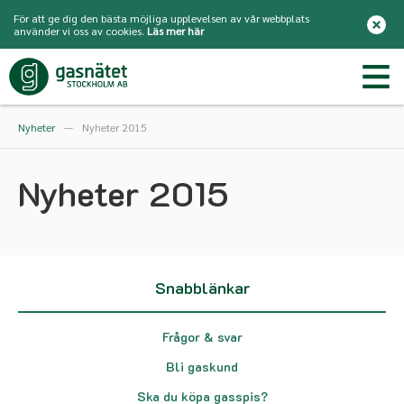
För att ge dig den bästa möjliga upplevelsen av vår webbplats
använder vi oss av cookies.
Läs mer här
Nyheter
—
Nyheter 2015
Nyheter 2015
Snabblänkar
Frågor & svar
Bli gaskund
Ska du köpa gasspis?