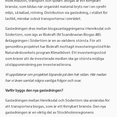
inom industri, transport och sjöfart. Biogas är ett förnybart
bränsle, som bildas när organiskt material bryts ner i en syrefri
miljö, så kallad, rötning. Distribution via gasledning, i stället för
lastbil, minskar också transporterna i området.
Gasledningen dras mellan biogasanläggningarna i Henriksdal och
Södertörn, som ägs av Biokraft (fd Scandinavian Biogas AB).
Anläggningen i Södertörn är en av världens största. För att
genomföra projektet har Biokraft mottagit investeringsstöd från
Naturvårdsverkets program Klimatklivet. Ett investeringsstöd
som kräver att de investerade medlen ska ge största möjliga
utsläppsminskning per investerad krona.
Vi uppdaterar om projektet löpande på den här sidan. Här nedan
har vi även samlat några vanliga frågor och svar.
Varför byggs den nya gasledningen?
Gasledningen mellan Henriksdal och Södertörn ska användas för
att transportera biogas, som är ett förnybart bränsle. Den nya
gasledningen är en viktig del av Stockholmsregionens