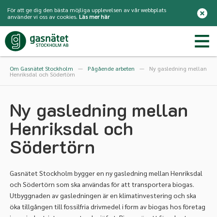
För att ge dig den bästa möjliga upplevelsen av vår webbplats
använder vi oss av cookies.
Läs mer här
Om Gasnätet Stockholm
—
Pågående arbeten
—
Ny gasledning mellan
Henriksdal och Södertörn
Ny gasledning mellan
Henriksdal och
Södertörn
Gasnätet Stockholm bygger en ny gasledning mellan Henriksdal
och Södertörn som ska användas för att transportera biogas.
Utbyggnaden av gasledningen är en klimatinvestering och ska
öka tillgången till fossilfria drivmedel i form av biogas hos företag