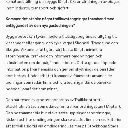
klimatomställning och byggs för att öka användningen av biogas
inom industri, transport och sjöfart.
Kommer det att ske några trafikavstängningar i samband med
anläggandet av den nya gasledningen?
Byggarbetet kan tyvärr medföra tillfälligt begränsad tillgång till
vissa vägar eller gång- och cykelvägar i Sköndal, Trångsund och
Skogås. Vi kommer att göra vårt bästa för att minimera
störningarna i trafiken och informera omgivningen och
allmänheten om det pågående arbetet. Detta genom löpande
information på vår hemsida och genom skyltning i de områden
som berörs. Under arbetet kommer vi främst att använda de
ledningar som redan finns och dra ledningar där de påverkar
boende i området som minst.
Den här typen av arbeten godkänns av Trafikkontoret i
Stockholms Stad som utfärdar en trafikanordningsplan (TA-plan).
Den bestämmer bla hur vi ska sätta upp skyddsanordningar,
räcken och hur omdirigeringen ska se ut. Det finns en rad kriterier
att förhålla sig till vid omdirigering, läs mer på Stockholm Stads